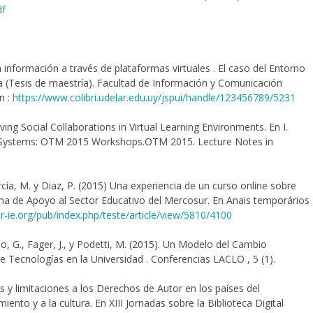
df
nformación a través de plataformas virtuales . El caso del Entorno
ica (Tesis de maestría). Facultad de Información y Comunicación
n :
https://www.colibri.udelar.edu.uy/jspui/handle/123456789/5231
ing Social Collaborations in Virtual Learning Environments. En I.
et Systems: OTM 2015 Workshops.OTM 2015. Lecture Notes in
arcía, M. y Diaz, P. (2015) Una experiencia de un curso online sobre
ma de Apoyo al Sector Educativo del Mercosur. En Anais temporários
r-ie.org/pub/index.php/teste/article/view/5810/4100
ño, G., Fager, J., y Podetti, M. (2015). Un Modelo del Cambio
e Tecnologías en la Universidad . Conferencias LACLO , 5 (1).
s y limitaciones a los Derechos de Autor en los países del
to y a la cultura. En XIII Jornadas sobre la Biblioteca Digital