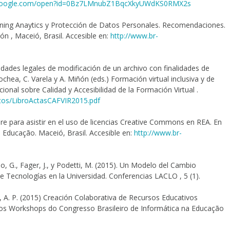
ve.google.com/open?id=0Bz7LMnubZ1BqcXkyUWdKS0RMX2s
arning Anaytics y Protección de Datos Personales. Recomendaciones.
ón , Maceió, Brasil. Accesible en:
http://www.br-
ilidades legales de modificación de un archivo con finalidades de
ochea, C. Varela y A. Miñón (eds.) Formación virtual inclusiva y de
cional sobre Calidad y Accesibilidad de la Formación Virtual .
tos/LibroActasCAFVIR2015.pdf
re para asistir en el uso de licencias Creative Commons en REA. En
Educação. Maceió, Brasil. Accesible en:
http://www.br-
ño, G., Fager, J., y Podetti, M. (2015). Un Modelo del Cambio
e Tecnologías en la Universidad. Conferencias LACLO , 5 (1).
sas, A. P. (2015) Creación Colaborativa de Recursos Educativos
is dos Workshops do Congresso Brasileiro de Informática na Educação