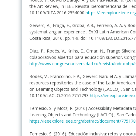
the-Art Review, in IEEE Revista Iberoamericana de Tecn
10.1109/RITA.2016.2554000
https://ieeexplore.ieee.
Gewerc, A., Fraga, F., Groba, A.R., Ferreiro, A. A. y Ro
systematizing an experience . En XI Latin American C
Costa Rica, 2016, pp. 1-9. doi: 10.1109/LACLO.2016.7
Diaz, P., Rodés, V., Knihs, E., Omar, N., Frango Silveir
colaborativos abiertos para educación superior. Cong
http://www.congresouniversidad.cu/revista/index.php/r
Rodés, V., Francolino, F.P., Gewerc-Barujel A. y Llamas
resources repositories the case of the Latin America
on Learning Objects and Technology (LACLO) , San Carl
10.1109/LACLO.2016.7751793
https://ieeexplore.iee
Temesio, S. y Motz, R. (2016) Accessibility Metadata 
Learning Objects and Technology (LACLO) , San Carlos
https://ieeexplore.ieee.org/abstract/document/775178
Temesio, S. (2016). Educación inclusiva: retos y oportu