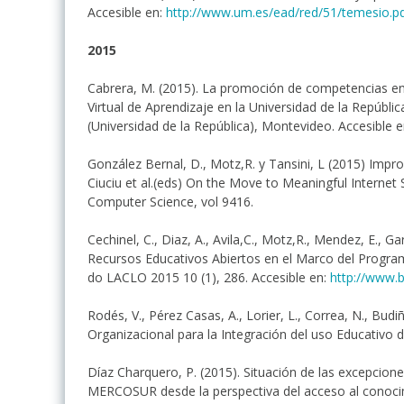
Accesible en:
http://www.um.es/ead/red/51/temesio.p
2015
Cabrera, M. (2015). La promoción de competencias en i
Virtual de Aprendizaje en la Universidad de la Repúbl
(Universidad de la República), Montevideo. Accesible e
González Bernal, D., Motz,R. y Tansini, L (2015) Improv
Ciuciu et al.(eds) On the Move to Meaningful Intern
Computer Science, vol 9416.
Cechinel, C., Diaz, A., Avila,C., Motz,R., Mendez, E., G
Recursos Educativos Abiertos en el Marco del Progra
do LACLO 2015 10 (1), 286. Accesible en:
http://www.b
Rodés, V., Pérez Casas, A., Lorier, L., Correa, N., Budi
Organizacional para la Integración del uso Educativo d
Díaz Charquero, P. (2015). Situación de las excepcione
MERCOSUR desde la perspectiva del acceso al conocimien