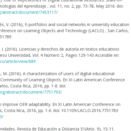
ologías del Aprendizaje , vol. 11, no. 2, pp. 73-78, May 2016. doi:
org/abstract/document/7453117/
dés, V. (2016), E-portfolios and social networks in university education
onference on Learning Objects and Technology (LACLO) , San Carlos,
751789
a, I. (2016). Licencias y derechos de autoría en textos educativos
reso Universidad, Vol. 4 Número 2, Pages 129-143 Accesible en:
cu/article/view/689
, M. (2016). A characterization of users of digital educational
n Community of Learning Objects. En XI Latin American Conference
os, Costa Rica, 2016, pp. 1-8. doi:
e.org/abstract/document/7751793/
to improve OER adaptability. En XI Latin American Conference on
, Costa Rica, 2016, pp. 1-6. doi: 10.1109/LACLO.2016.7751783
3/
nidades. Revista de Educación a Distancia 51(Artic. 9), 15-11.