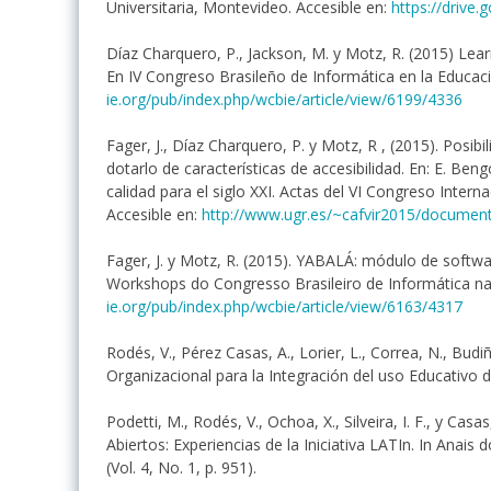
Universitaria, Montevideo. Accesible en:
https://dri
Díaz Charquero, P., Jackson, M. y Motz, R. (2015) Le
En IV Congreso Brasileño de Informática en la Educaci
ie.org/pub/index.php/wcbie/article/view/6199/4336
Fager, J., Díaz Charquero, P. y Motz, R , (2015). Posib
dotarlo de características de accesibilidad. En: E. Beng
calidad para el siglo XXI. Actas del VI Congreso Interna
Accesible en:
http://www.ugr.es/~cafvir2015/documen
Fager, J. y Motz, R. (2015). YABALÁ: módulo de softwa
Workshops do Congresso Brasileiro de Informática na 
ie.org/pub/index.php/wcbie/article/view/6163/4317
Rodés, V., Pérez Casas, A., Lorier, L., Correa, N., Budi
Organizacional para la Integración del uso Educativo d
Podetti, M., Rodés, V., Ochoa, X., Silveira, I. F., y Ca
Abiertos: Experiencias de la Iniciativa LATIn. In Ana
(Vol. 4, No. 1, p. 951).