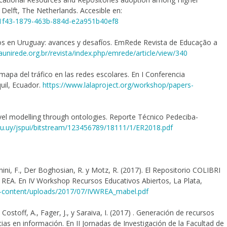
 Delft, The Netherlands. Accesible en:
6c361f43-1879-463b-884d-e2a951b40ef8
tos en Uruguay: avances y desafíos. EmRede Revista de Educação a
aunirede.org.br/revista/index.php/emrede/article/view/340
 mapa del tráfico en las redes escolares. En I Conferencia
uil,
Ecuador.
https://www.lalaproject.org/workshop/papers-
ilevel modelling through ontologies. Reporte Técnico Pedeciba-
edu.uy/jspui/bitstream/123456789/18111/1/ER2018.pdf
hini, F., Der Boghosian, R. y Motz, R. (2017). El Repositorio COLIBRI
s REA. En IV Workshop Recursos Educativos Abiertos, La Plata,
p-content/uploads/2017/07/IVWREA_mabel.pdf
 Costoff, A., Fager, J., y Saraiva, I. (2017) . Generación de recursos
as en información. En II Jornadas de Investigación de la Facultad de