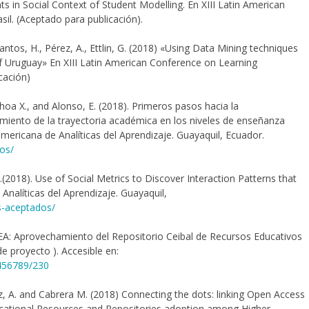
ts in Social Context of Student Modelling. En XIII Latin American
il. (Aceptado para publicación).
antos, H., Pérez, A., Ettlin, G. (2018) «Using Data Mining techniques
of Uruguay» En XIII Latin American Conference on Learning
cación)
hoa X., and Alonso, E. (2018). Primeros pasos hacia la
iento de la trayectoria académica en los niveles de enseñanza
mericana de Analíticas del Aprendizaje. Guayaquil, Ecuador.
os/
 L.(2018). Use of Social Metrics to Discover Interaction Patterns that
Analíticas del Aprendizaje. Guayaquil,
s-aceptados/
 AREA: Aprovechamiento del Repositorio Ceibal de Recursos Educativos
e proyecto ). Accesible en:
3456789/230
z, A. and Cabrera M. (2018) Connecting the dots: linking Open Access
cational Resources and Repositories adoption among Higher