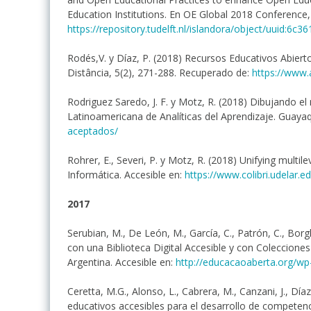
Education Institutions. En OE Global 2018 Conference,
https://repository.tudelft.nl/islandora/object/uuid:
Rodés,V. y Díaz, P. (2018) Recursos Educativos Abier
Distância, 5(2), 271-288. Recuperado de:
https://www.
Rodriguez Saredo, J. F. y Motz, R. (2018) Dibujando el
Latinoamericana de Analíticas del Aprendizaje. Guayaq
aceptados/
Rohrer, E., Severi, P. y Motz, R. (2018) Unifying mult
Informática. Accesible en:
https://www.colibri.udelar.
2017
Serubian, M., De León, M., García, C., Patrón, C., Borg
con una Biblioteca Digital Accesible y con Coleccione
Argentina. Accesible en:
http://educacaoaberta.org/w
Ceretta, M.G., Alonso, L., Cabrera, M., Canzani, J., Díaz
educativos accesibles para el desarrollo de competenci