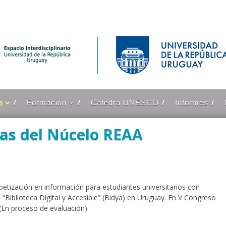
n
Formación
Cátedra UNESCO
Informes
Doctorado en
Informática en la
ias del Núcelo REAA
Educación de
 y
UFRGS-UDELAR
EVA Accesible
nerados
Guía accesible de
aplicación del Modelo
fabetización en información para estudiantes universitarios con
Pindó
 “Biblioteca Digital y Accesible” (Bidya) en Uruguay. En V Congreso
 (En proceso de evaluación).
Cursos realizados