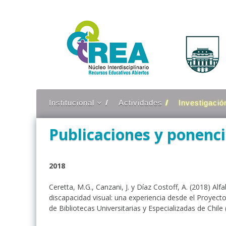
Ir
al
contenido
Institucional
Actividades
Investigació
Contexto
Proyectos
Publicaciones y ponenc
Objetivos
Publicaciones
ponencias
Integrantes
Productos ge
2018
Presencia en Medios
Ceretta, M.G., Canzani, J. y Díaz Costoff, A. (2018) Al
discapacidad visual: una experiencia desde el Proyecto
de Bibliotecas Universitarias y Especializadas de Chile