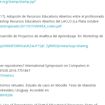
eee.org/stamp/stamp.jsp?
2017). Adopción de Recursos Educativos Abiertos entre el profesorado
kshop Recursos Educativos Abiertos del LACLO (La Plata octubre
ntent/uploads/2017/07/IVWREA_rodes.pdf
sarrollo de Proyectos de Analítica del Aprendizaje. En: Workshop de
I5bEpDM0dFSWhDaUhZaUF1SjlC ZjlRWDJn/view?usp=sharing
oer repositories? International Symposium on Computers in
109/SIIE.2016.7751867
7/metrics
ntornos virtuales. Estudio de caso en Moodle. Tesis de Maestría
ntevideo, Uruguay. Accesible en:
6789/9206
). Use of Repositories of Digital Educational Resources: State-of-