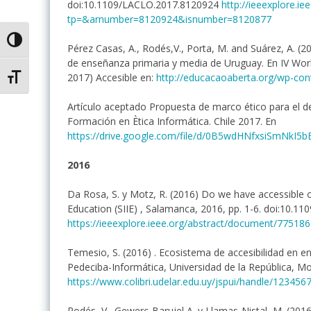
doi:10.1109/LACLO.2017.8120924
http://ieeexplore.i
tp=&arnumber=8120924&isnumber=8120877
Alternar alto contraste
Pérez Casas, A., Rodés,V., Porta, M. and Suárez, A. (
de enseñanza primaria y media de Uruguay. En IV Wor
2017) Accesible en:
http://educacaoaberta.org/wp-co
Alternar tamaño de letra
Artículo aceptado Propuesta de marco ético para el de
Formación en Ètica Informática. Chile 2017. En
https://drive.google.com/file/d/0B5wdHNfxsiSmNk
2016
Da Rosa, S. y Motz, R. (2016) Do we have accessible 
Education (SIIE) , Salamanca, 2016, pp. 1-6. doi:10.1
https://ieeexplore.ieee.org/abstract/document/775186
Temesio, S. (2016) . Ecosistema de accesibilidad en e
Pedeciba-Informática, Universidad de la República, Mo
https://www.colibri.udelar.edu.uy/jspui/handle/12345
Rodés, V., Gewerc-Barujel A. y Llamas-Nistal, M. (2016