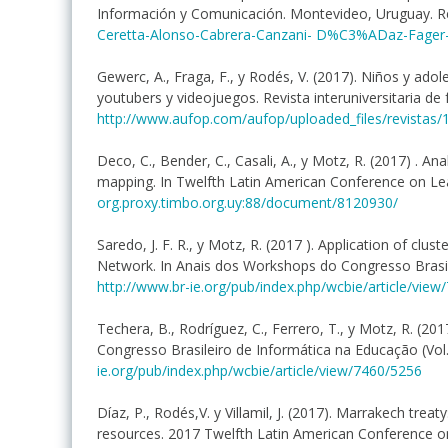
Información y Comunicación. Montevideo, Uruguay. 
Ceretta-Alonso-Cabrera-Canzani- D%C3%ADaz-Fager-y
Gewerc, A., Fraga, F., y Rodés, V. (2017). Niños y adol
youtubers y videojuegos. Revista interuniversitaria de
http://www.aufop.com/aufop/uploaded_files/revista
Deco, C., Bender, C., Casali, A., y Motz, R. (2017) . A
mapping. In Twelfth Latin American Conference on Le
org.proxy.timbo.org.uy:88/document/8120930/
Saredo, J. F. R., y Motz, R. (2017 ). Application of cl
Network. In Anais dos Workshops do Congresso Brasilei
http://www.br-ie.org/pub/index.php/wcbie/article/vie
Techera, B., Rodríguez, C., Ferrero, T., y Motz, R. (2
Congresso Brasileiro de Informática na Educação (Vol. 
ie.org/pub/index.php/wcbie/article/view/7460/5256
Díaz, P., Rodés,V. y Villamil, J. (2017). Marrakech trea
resources. 2017 Twelfth Latin American Conference on