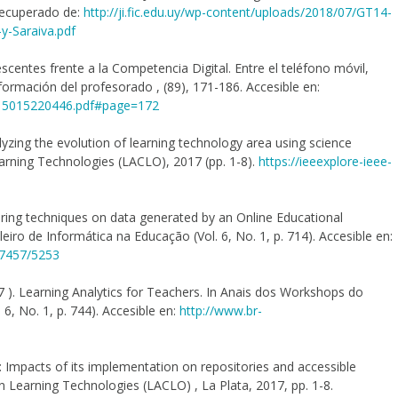
Recuperado de:
http://ji.fic.edu.uy/wp-content/uploads/2018/07/GT14-
-Saraiva.pdf
escentes frente a la Competencia Digital. Entre el teléfono móvil,
 formación del profesorado , (89), 171-186. Accesible en:
s/15015220446.pdf#page=172
nalyzing the evolution of learning technology area using science
arning Technologies (LACLO), 2017 (pp. 1-8).
https://ieeexplore-ieee-
ustering techniques on data generated by an Online Educational
ro de Informática na Educação (Vol. 6, No. 1, p. 714). Accesible en:
w/7457/5253
017 ). Learning Analytics for Teachers. In Anais dos Workshops do
6, No. 1, p. 744). Accesible en:
http://www.br-
ty: Impacts of its implementation on repositories and accessible
 Learning Technologies (LACLO) , La Plata, 2017, pp. 1-8.