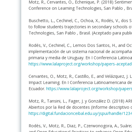
Motz, R., Cervantes, O., Echenique, P. (2018) Sentimen
Conference on Learning Technologies, San Pablo , Bras
Buschetto, L., Cechinel, C., Ochoa, X., Rodés, V., dos S
to follow students trajectories in secondary schools 
Technologies, San Pablo , Brasil. (Aceptado para publi
Rodés, V., Cechinel, C., Lemos Dos Santos, H., and Oc
implementación de un sistema nacional de acompañam
primaria y media de Uruguay. En I Conferencia Latinoa
https://www.lalaproject.org/workshop/papers-aceptad
Cervantes, O., Motz, R., Castillo, E., and Velázquez, J.
Impact Learning. En I Conferencia Latinoamericana de 
Ecuador.
https://www.lalaproject.org/workshop/paper
Motz, R., Tansini, L., Fager, J. y González D. (2018)
Abiertos por la Red de docentes (Informe descriptivo d
https://digital.fundacionceibal.edu.uy/jspui/handle/12
Rodés, V., Motz, R., Diaz, P., Czerwonogora, A., Suáre
and Open Educational Practices to enhance Open Edu