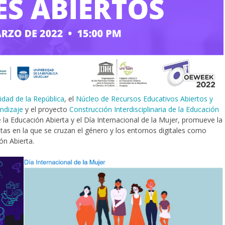
idad de la República
, el
Núcleo de Recursos Educativos Abiertos y
ndizaje
y el proyecto
Construcción Interdisciplinaria de la Educación
 la Educación Abierta y el Día Internacional de la Mujer, promueve la
stas en la que se cruzan el género y los entornos digitales como
ón Abierta.