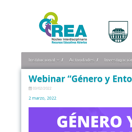
Ir
al
contenido
Institucional
Actividades
Investigació
Contexto
Proyectos
Webinar “Género y Ento
Objetivos
Publicaciones
ponencias
03/02/2022
Integrantes
Productos ge
2 marzo, 2022
Presencia en Medios